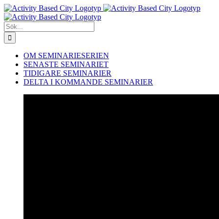
Fortsätt
till
innehållet
Sök
efter:
OM SEMINARIESERIEN
SENASTE SEMINARIET
TIDIGARE SEMINARIER
DELTA I KOMMANDE SEMINARIER