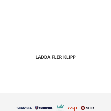
Fredrik Bergström, affärsområdeschef
Analys & Strategi, WSP
Hur bygger vi samhällen? Vikten av att
prioritera livet mellan husen
LADDA FLER KLIPP