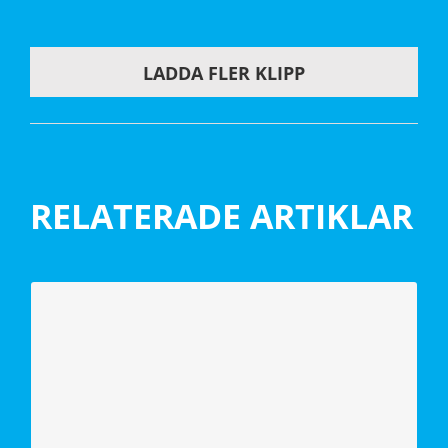
människan i centrum?
LADDA FLER KLIPP
RELATERADE ARTIKLAR
Se människans behov i digitaliseringen
Digitalisering är en nyckelfråga i
framtidens bostadsbyggande. Men glöm