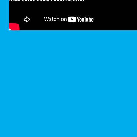
Katarina Graffman, Doktor i Antropologi,
Inculture
Vad krävs för att vi ska lyckas med att sätta