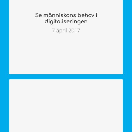
inte bort människans behov i allt det
tekniska. Det var deltagarna under ett
Se människans behov i
seminarium inom projektet Activity Based
digitaliseringen
City eniga om.
7 april 2017
LÄS ARTIKELN
Så kommer vi att bo i framtiden
Vi kommer att bo mer flexibelt och mer
socialt i framtiden. Kanske har du flyttat till