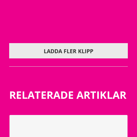
Anders Grundströmer, Chef Scania
Sustainable City Solutions
Betydelsen av kollektivtrafik i Activity Based City
LADDA FLER KLIPP
RELATERADE ARTIKLAR
Scania bygger mobilitet för nya hållbara
städer