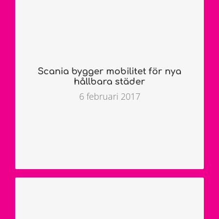
Efter 60- och 70-talens miljonprogram har
Sverige minskat takten i
bostadsbyggandet samtidigt som
befolkningen fortsätter att växa. Dagens
2,2 miljoner invånare i
Stockholmsregionen beräknas växa till 2,7
Scania bygger mobilitet för nya
miljoner 2030 och 3,1 miljoner 2050. Då
hållbara städer
behövs 200 000–250 000 nya bostäder.
Utmaningen som växande städer utgör,
6 februari 2017
är som bekant varken Stockholm eller
Sverige ensam om.
LÄS INLÄGGET