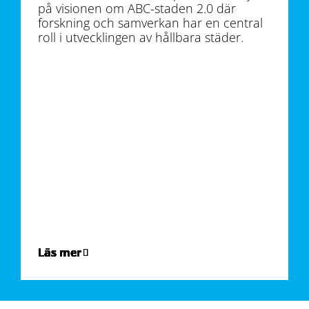
på visionen om ABC-staden 2.0 där
forskning och samverkan har en central
roll i utvecklingen av hållbara städer.
Läs mer
Läs mer
Läs mer
Läs mer
Läs mer
Läs mer
Läs mer
Läs mer
Läs mer
Läs mer