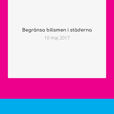
minska med 70 pro­cent till 2030.
Tra­fiken i de större städerna står för näs­
tan en tred­je­del av väg­trans­porternas kol­
di­ox­id­ut­släpp. Om vi fo­ku­serar på att
minska des­sa ut­släpp be­höver det var­ken
Be­gränsa bi­lismen i städerna
bli svårt el­ler dyrt utan tvärt­om lön­samt,
efter­som en mins­kning av bil­trans­porter
10 maj 2017
och mängden av­gas­bilar i stora städer
sam­ti­digt löser flera an­dra pro­blem.
LÄS ARTIKELN